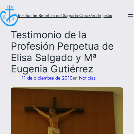
Saltar
al
Institución Benéfica del Sagrado Corazón de Jesús
contenido
Testimonio de la
Profesión Perpetua de
Elisa Salgado y Mª
Eugenia Gutiérrez
11 de diciembre de 2010
en
Noticias