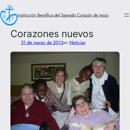
Saltar
al
Institución Benéfica del Sagrado Corazón de Jesús
contenido
Corazones nuevos
31 de marzo de 2013
en
Noticias