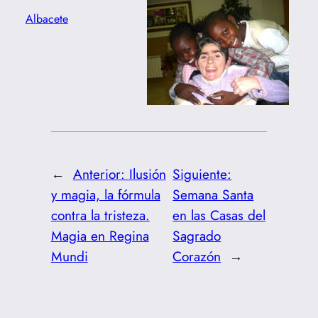
Albacete
←
Anterior:
Ilusión
Siguiente:
y magia, la fórmula
Semana Santa
contra la tristeza.
en las Casas del
Magia en Regina
Sagrado
Mundi
Corazón
→