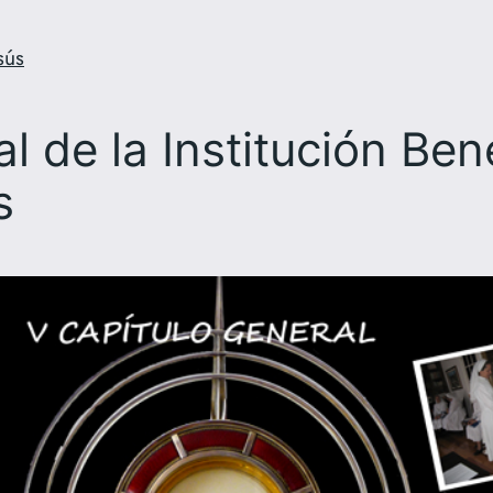
sús
l de la Institución Be
s