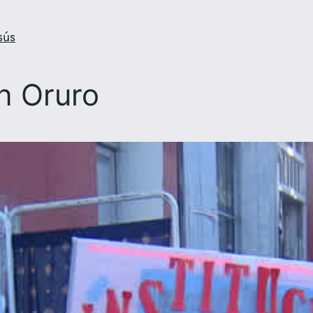
sús
n Oruro