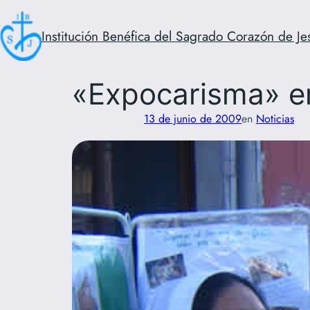
Saltar
al
Institución Benéfica del Sagrado Corazón de Je
contenido
«Expocarisma» e
13 de junio de 2009
en
Noticias