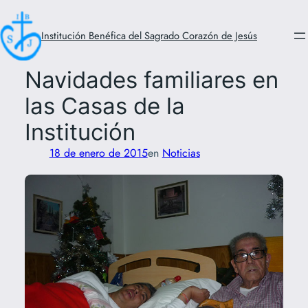
Saltar
al
Institución Benéfica del Sagrado Corazón de Jesús
contenido
Navidades familiares en
las Casas de la
Institución
18 de enero de 2015
en
Noticias