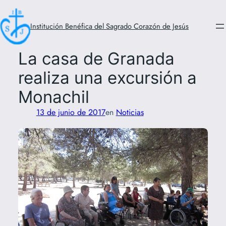
Saltar
al
Institución Benéfica del Sagrado Corazón de Jesús
contenido
La casa de Granada
realiza una excursión a
Monachil
13 de junio de 2017
en
Noticias